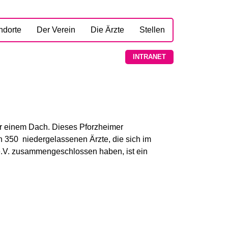
ndorte
Der Verein
Die Ärzte
Stellen
INTRANET
ter einem Dach. Dieses Pforzheimer
 350 niedergelassenen Ärzte, die sich im
 e.V. zusammengeschlossen haben, ist ein